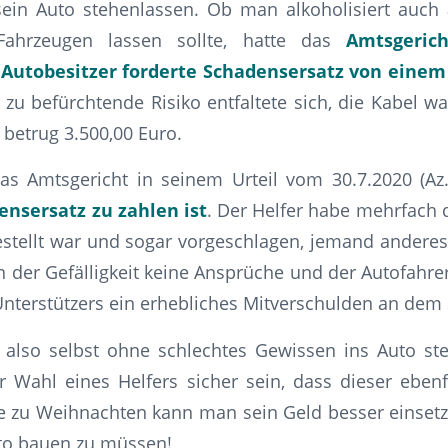
 sein Auto stehenlassen. Ob man alkoholisiert auch
ahrzeugen lassen sollte, hatte das
Amtsgeric
n
Autobesitzer forderte Schadensersatz von eine
 zu befürchtende Risiko entfaltete sich, die Kabel wa
betrug 3.500,00 Euro.
as Amtsgericht in seinem Urteil vom 30.7.2020 (Az.
ensersatz zu zahlen ist
. Der Helfer habe mehrfach 
stellt war und sogar vorgeschlagen, jemand anderes
der Gefälligkeit keine Ansprüche und der Autofahr
nterstützers ein erhebliches Mitverschulden an dem
lso selbst ohne schlechtes Gewissen ins Auto stei
 Wahl eines Helfers sicher sein, dass dieser ebenf
e zu Weihnachten kann man sein Geld besser einsetz
uto bauen zu müssen!