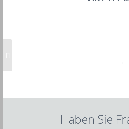
19. Dezember: Obacht
bei der
Weihnachtspost –
jedenfalls im Hinblick
auf das...
Haben Sie Fr