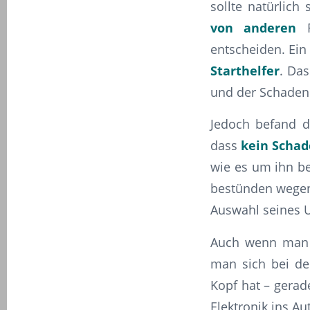
sollte natürlich
von anderen
F
entscheiden. Ei
Starthelfer
. Das
und der Schaden 
Jedoch befand d
dass
kein Schad
wie es um ihn be
bestünden wegen 
Auswahl seines U
Auch wenn man a
man sich bei der
Kopf hat – gerad
Elektronik ins A