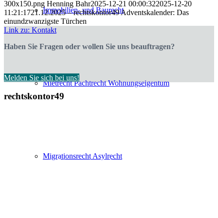
300x150.png
Henning Bahr
2025-12-21 00:00:32
2025-12-20
Immobilien- und Baurecht
11:21:17
21.12.2025 – rechtskontor49 Adventskalender: Das
einundzwanzigste Türchen
Link zu: Kontakt
Haben Sie Fragen oder wollen Sie uns beauftragen?
Melden Sie sich bei uns!
Mietrecht Pachtrecht Wohnungseigentum
rechtskontor49
Heger-Tor-Wall 19
49078 Osnabrück
Migrationsrecht Asylrecht
Einzelanwälte in Bürogemeinschaft
Henning J. Bahr, LL.M.
Dustin Hirschmeier
Burkhard Wulftange
in Kooperation mit
Hannah Fleck
, Rechtsanwältin