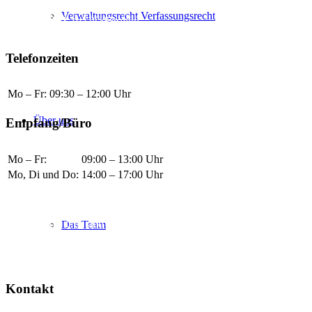
Stephanie C. Eggert
, Rechtsanwältin
Verwaltungsrecht Verfassungsrecht
Chiara Muci
, Rechtsanwältin
Tiemo Wölken
, LL.M., Rechtsanwalt
Telefonzeiten
Mo – Fr:
09:30 – 12:00 Uhr
Über uns
Empfang/Büro
Mo – Fr:
09:00 – 13:00 Uhr
Mo, Di und Do:
14:00 – 17:00 Uhr
Termine nach Vereinbarung
Rund um die Uhr sind wir per Anrufbeantworter, Fax, E-Mail oder
Das Team
WhatsApp erreichbar. Bitte haben Sie Verständnis, dass Antworten
und Rückrufe außerhalb der oben genannten Zeiten nicht immer
sofort erfolgen können.
Kontakt