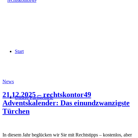
Start
News
21.12.2025 – rechtskontor49
Unsere Fachgebiete
Adventskalender: Das einundzwanzigste
Türchen
In diesem Jahr beglücken wir Sie mit Rechtstipps – kostenlos, aber