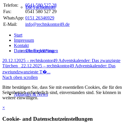
Telefon:
0541 580 527 28
Die Fachkanzlei
Fax:
0541 580 527 29
WhatsApp:
0151 26346929
E-Mail:
info@rechtskontor49.de
Start
Impressum
Kontakt
Die Expert*innen
Datenschutzerklärung
20.12.12025 – rechtskontor49 Adventskalender: Das zwanzigste
Türchen
22.12.2025 – rechtskontor49 Adventskalender: Das
zweiundzwanzigste T�...
Nach oben scrollen
Bitte bestätigen Sie, dass Sie mit essentiellen Cookies, die für den
Seitenbetrieb erforderlich sind, einverstanden sind. Sie können in
Aktuelles & News
weitere einwilligen.
×
Cookie- and Datenschutzeinstellungen