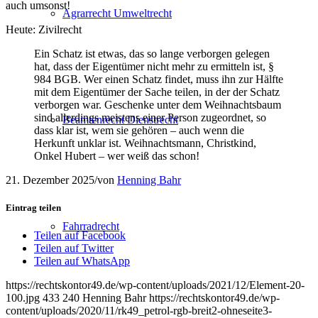
auch umsonst!
Agrarrecht Umweltrecht
Heute: Zivilrecht
Ein Schatz ist etwas, das so lange verborgen gelegen
hat, dass der Eigentümer nicht mehr zu ermitteln ist, §
984 BGB. Wer einen Schatz findet, muss ihn zur Hälfte
mit dem Eigentümer der Sache teilen, in der der Schatz
verborgen war. Geschenke unter dem Weihnachtsbaum
sind allerdings meistens einer Person zugeordnet, so
Beamtenrecht Dienstrecht
dass klar ist, wem sie gehören – auch wenn die
Herkunft unklar ist. Weihnachtsmann, Christkind,
Onkel Hubert – wer weiß das schon!
21. Dezember 2025
/
von
Henning Bahr
Eintrag teilen
Fahrradrecht
Teilen auf Facebook
Teilen auf Twitter
Teilen auf WhatsApp
https://rechtskontor49.de/wp-content/uploads/2021/12/Element-20-
100.jpg
433
240
Henning Bahr
https://rechtskontor49.de/wp-
content/uploads/2020/11/rk49_petrol-rgb-breit2-ohneseite3-