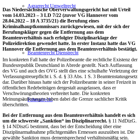
Agrarrecht Umweltrecht
Das Niedersächsische Oberverwaltungsgericht hat mit Urteil
vom 14.03.2023 – 3 LD 7/22 (zuvor VG Hannover vom
28.04.2022 – 18 A 3735/21) die Berufung eines
Kriminalhauptkommissars zurückgewiesen, mit der sich der
Berufungskläger gegen die Entfernung aus dem
Beamtenverhältnis nach erfolgter Disziplinarklage der
Polizeidirektion gewendet hatte. In erster Instanz hatte das VG
Hannover die Entfernung aus dem Beamtenverhältnis bestätigt.
Beamtenrecht Dienstrecht
Im konkreten Fall hatte der Polizeibeamte die rechtliche Existenz der
Bundesrepublik Deutschland in Abrede gestellt. Nach Auffassung
des VG und auch des OVG stellt dies eine schulhafte Verletzung der
Verfassungstreuepflicht i. S. d. § 33 Abs. 1 S. 3 Beamtenstatusgesetz
dar. Darüber hinaus hatte sich der Polizeibeamte in seiner Freizeit in
öffentlichen Redebeiträgen dergestalt ausgelassen, dass er
Verschwörungstheorien verbreitet hatte. Die konkreten
Meinungsäußerungen haben dabei die Grenze sachlicher Kritik
Fahrradrecht
überschritten.
Bei der Entfernung aus dem Beamtenverhältnis handelt es sich
um die schwerste „Sanktion“ im Disziplinarrecht.
§ 11 NdDizG.
§ 14 NDiszG bestimmt, dass bei der Entscheidung über eine
Disziplinarmaßnahme pflichtgemäßes Ermessen auszuüben ist. Die
gewählte Sanktion muss dementsprechend verhältnismäßig sein.