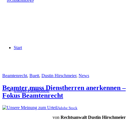
Start
Beamtenrecht
,
Buett
,
Dustin Hirschmeier
,
News
Beamter muss Dienstherren anerkennen –
Unsere Fachgebiete
Fokus Beamtenrecht
Adobe Stock
von
Rechtsanwalt Dustin Hirschmeier