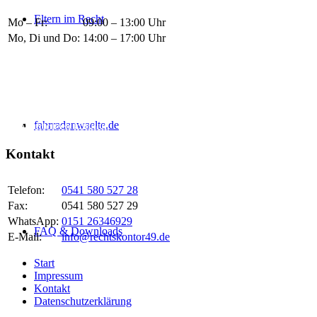
Eltern im Recht
Mo – Fr:
09:00 – 13:00 Uhr
Mo, Di und Do:
14:00 – 17:00 Uhr
Termine nach Vereinbarung
Rund um die Uhr sind wir per Anrufbeantworter, Fax, E-Mail oder
WhatsApp erreichbar. Bitte haben Sie Verständnis, dass Antworten
und Rückrufe außerhalb der oben genannten Zeiten nicht immer
fahrradanwaelte.de
sofort erfolgen können.
Kontakt
Telefon:
0541 580 527 28
Fax:
0541 580 527 29
WhatsApp:
0151 26346929
FAQ & Downloads
E-Mail:
info@rechtskontor49.de
Start
Impressum
Kontakt
Datenschutzerklärung