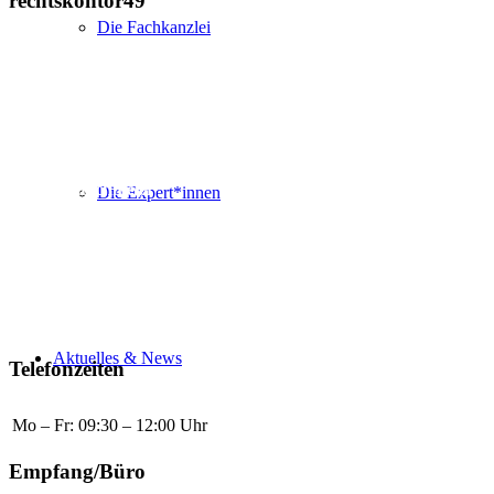
rechtskontor49
Die Fachkanzlei
Heger-Tor-Wall 19
49078 Osnabrück
Einzelanwälte in Bürogemeinschaft
Henning J. Bahr, LL.M.
Dustin Hirschmeier
Die Expert*innen
Burkhard Wulftange
in Kooperation mit
Hannah Fleck
, Rechtsanwältin
Stephanie C. Eggert
, Rechtsanwältin
Chiara Muci
, Rechtsanwältin
Tiemo Wölken
, LL.M., Rechtsanwalt
Aktuelles & News
Telefonzeiten
Mo – Fr:
09:30 – 12:00 Uhr
Empfang/Büro