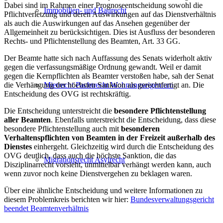
Dabei sind im Rahmen einer Prognoseentscheidung sowohl die
Immobilien- und Baurecht
Pflichtverletzung und deren Auswirkungen auf das Dienstverhältnis
als auch die Auswirkungen auf das Ansehen gegenüber der
Allgemeinheit zu berücksichtigen. Dies ist Ausfluss der besonderen
Rechts- und Pflichtenstellung des Beamten, Art. 33 GG.
Der Beamte hatte sich nach Auffassung des Senats widerholt aktiv
gegen die verfassungsmäßige Ordnung gewandt. Weil er damit
gegen die Kernpflichten als Beamter verstoßen habe, sah der Senat
die Verhängung der höchsten Sanktion als gerechtfertigt an. Die
Mietrecht Pachtrecht Wohnungseigentum
Entscheidung des OVG ist rechtskräftig.
Die Entscheidung unterstreicht die
besondere Pflichtenstellung
aller Beamten
. Ebenfalls unterstreicht die Entscheidung, dass diese
besondere Pflichtenstellung auch mit
besonderen
Verhaltenspflichten von Beamten in der Freizeit außerhalb des
Dienstes
einhergeht. Gleichzeitig wird durch die Entscheidung des
OVG deutlich, dass auch die höchste Sanktion, die das
Migrationsrecht Asylrecht
Disziplinarrecht vorsieht, unmittelbar verhängt werden kann, auch
wenn zuvor noch keine Dienstvergehen zu beklagen waren.
Über eine ähnliche Entscheidung und weitere Informationen zu
diesem Problemkreis berichten wir hier:
Bundesverwaltungsgericht
beendet Beamtenverhältnis