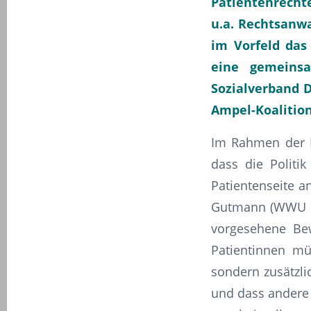
Patientenrecht
u.a. Rechtsanwa
im Vorfeld das
eine gemeins
Sozialverband D
Ampel-Koalitio
Im Rahmen der Di
dass die Politi
Patientenseite an
Gutmann (WWU Mün
vorgesehene Bewe
Patientinnen mü
sondern zusätzli
und dass andere