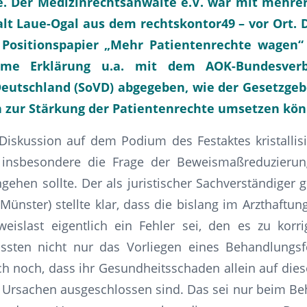
e. Der Medizinrechtsanwälte e.V. war mit mehrer
lt Laue-Ogal aus dem rechtskontor49 – vor Ort. 
 Positionspapier „Mehr Patientenrechte wagen“
ame Erklärung u.a. mit dem AOK-Bundesve
eutschland (SoVD) abgegeben, wie der Gesetzgeb
n zur Stärkung der Patientenrechte umsetzen kön
skussion auf dem Podium des Festaktes kristallisi
k insbesondere die Frage der Beweismaßreduzieru
gehen sollte. Der als juristischer Sachverständiger 
ster) stellte klar, dass die bislang im Arzthaftung
islast eigentlich ein Fehler sei, den es zu korri
ssten nicht nur das Vorliegen eines Behandlungsf
ch noch, dass ihr Gesundheitsschaden allein auf die
 Ursachen ausgeschlossen sind. Das sei nur beim Be