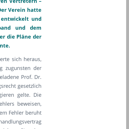
en Vertretern –
Der Verein hatte
 entwickelt und
rband und dem
er die Pläne der
nte.
erte sich heraus,
ng zugunsten der
geladene Prof. Dr.
srecht gesetzlich
gieren gelte. Die
ehlers beweisen,
sem Fehler beruht
handlungsvertrag