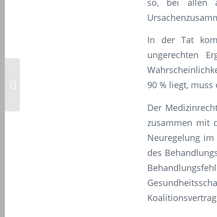
so, bei allen 
Ursachenzusamme
In der Tat kom
ungerechten Erg
Wahrscheinlichke
CO2-Abgabe ab 2023:
Was sich bei der Miete
90 % liegt, muss
ändert – Fokus
Mietrecht
Der Medizinrecht
zusammen mit de
Neuregelung im 
des Behandlungsf
Behandlungsf
Gesundheitsschad
Koalitionsvertra