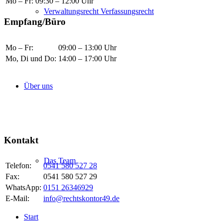
Mo – Fr:
09:30 – 12:00 Uhr
Verwaltungsrecht Verfassungsrecht
Empfang/Büro
Mo – Fr:
09:00 – 13:00 Uhr
Mo, Di und Do:
14:00 – 17:00 Uhr
Termine nach Vereinbarung
Über uns
Rund um die Uhr sind wir per Anrufbeantworter, Fax, E-Mail oder
WhatsApp erreichbar. Bitte haben Sie Verständnis, dass Antworten
und Rückrufe außerhalb der oben genannten Zeiten nicht immer
sofort erfolgen können.
Kontakt
Das Team
Telefon:
0541 580 527 28
Fax:
0541 580 527 29
WhatsApp:
0151 26346929
E-Mail:
info@rechtskontor49.de
Start