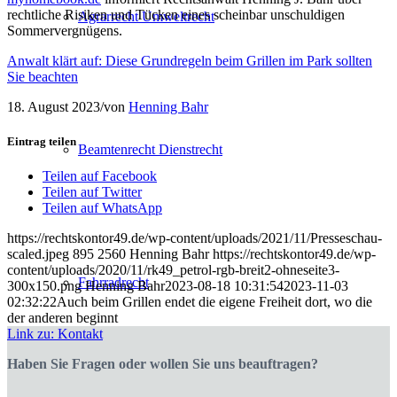
rechtliche Risiken und Tücken eines scheinbar unschuldigen
Agrarrecht Umweltrecht
Sommervergnügens.
Anwalt klärt auf: Diese Grundregeln beim Grillen im Park sollten
Sie beachten
18. August 2023
/
von
Henning Bahr
Eintrag teilen
Beamtenrecht Dienstrecht
Teilen auf Facebook
Teilen auf Twitter
Teilen auf WhatsApp
https://rechtskontor49.de/wp-content/uploads/2021/11/Presseschau-
scaled.jpeg
895
2560
Henning Bahr
https://rechtskontor49.de/wp-
content/uploads/2020/11/rk49_petrol-rgb-breit2-ohneseite3-
Fahrradrecht
300x150.png
Henning Bahr
2023-08-18 10:31:54
2023-11-03
02:32:22
Auch beim Grillen endet die eigene Freiheit dort, wo die
der anderen beginnt
Link zu: Kontakt
Haben Sie Fragen oder wollen Sie uns beauftragen?