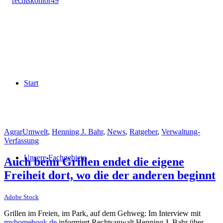
Start
AgrarUmwelt
,
Henning J. Bahr
,
News
,
Ratgeber
,
Verwaltung-
Verfassung
Unsere Fachgebiete
Auch beim Grillen endet die eigene
Freiheit dort, wo die der anderen beginnt
Adobe Stock
Grillen im Freien, im Park, auf dem Gehweg: Im Interview mit
myhomebook.de
informiert Rechtsanwalt Henning J. Bahr über