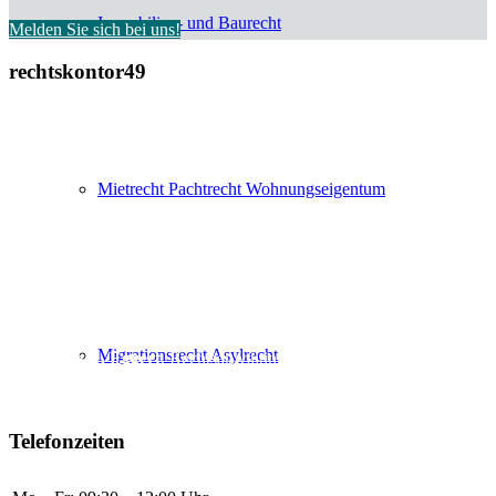
Immobilien- und Baurecht
Melden Sie sich bei uns!
rechtskontor49
Heger-Tor-Wall 19
49078 Osnabrück
Mietrecht Pachtrecht Wohnungseigentum
Einzelanwälte in Bürogemeinschaft
Henning J. Bahr, LL.M.
Dustin Hirschmeier
Burkhard Wulftange
in Kooperation mit
Hannah Fleck
, Rechtsanwältin
Migrationsrecht Asylrecht
Stephanie C. Eggert
, Rechtsanwältin
Chiara Muci
, Rechtsanwältin
Tiemo Wölken
, LL.M., Rechtsanwalt
Telefonzeiten